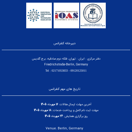
دبیرخانه کنفرانس
دفتر مرکزی : ایران : تهران، فلکه دوم صادقیه، برج گلدیس
Friedrichstraße-Berlin, Germany
09120125011 - Tel : 02171053833
تاریخ های مهم کنفرانس
آخرین مهلت ارسال مقالات:
16 مهر
ماه
1405
مهلت ثبت نام کامل و پرداخت خدمات:
18 مهر
ماه
1405
روز برگزاری همایش:
24 مهر
ماه
1405
Venue: Berlin, Germany