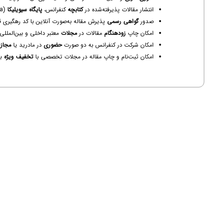
انتشار مقالات پذیرفته‌شده در
کتابچه
کنفرانس،
پایگاه سیویلیکا
(Civilica) و
صدور
گواهی رسمی
پذیرش مقاله به‌صورت آنلاین با کد رهگیری ق
امکان چاپ
زودهنگام
مقالات در
مجلات
معتبر داخلی و بین‌المللی (SI, Scopus
امکان شرکت در کنفرانس به دو صورت
حضوری
در مادرید یا
مجاز
امکان ثبت‌نام و چاپ مقاله در مجلات تخصصی با
تخفیف ویژه
بر