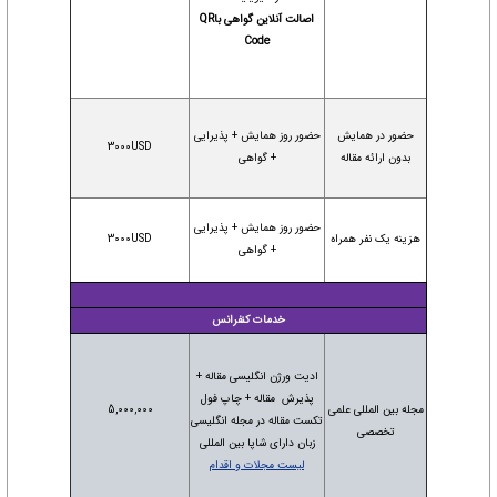
اصالت آنلاین گواهی باQR
Code
حضور در همایش
حضور روز همایش + پذیرایی
3000USD
بدون ارائه مقاله
+ گواهی
حضور روز همایش + پذیرایی
هزینه یک نفر همراه
3000USD
+ گواهی
خدمات کنفرانس
ادیت ورژن انگلیسی مقاله +
پذیرش مقاله + چاپ فول
مجله بین المللی علمی
5,000,000
تکست مقاله در مجله انگلیسی
تخصصی
زبان دارای شاپا بین المللی
لیست مجلات و اقدام