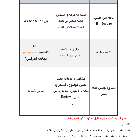
بسته به درجه و ایندکس
مجله بین المللی
مجله متغیر می باشد
بین 200 تا 500 دلار
ISI , Scopus
لیست مجلات و اقدام
1,600
به ازای هر کلمه
*تخفیف
20 درصدی
ترجمه مقاله
اقدام برای ترجمه
مقالات کنفرانس*
مشاوره و خدمات جهت
تعیین موضوع ، استخراج
مشاوره نوشتن مقاله
مقاله ، ادیتوری استاندارد بین
تماس بگیرید
علمی
المللی ، Review
و ...
-پس از پرداخت،هزینه قابل استرداد نیز نمی باشد.
نکات :
-ثبت نام اولیه و ارسال مقاله به همایش جهت داوری رایگان می باشد.
-زمان ثبت نام نهایی حضوری 25 روز قبل از برگزاری می باشد.