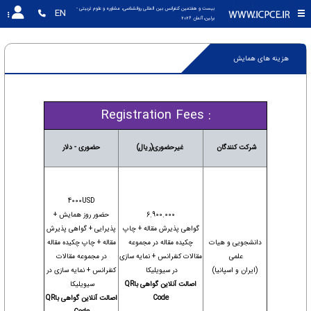
بیست و هفتمین کنفرانس بین المللی روانشناسی، مشاوره و علوم تربیتی - 
EN
برلین،آلمان 2026
هزینه های همایش
Registration Fees :
شرکت کنندگان
غیرحضوری(ریال)
حضوری - دلار
4000USD
6.900.000
حضور روز همایش +
گواهی پذیرش مقاله + چاپ
پذیرایی + گواهی پذیرش
دانشجویی و هیات
چکیده مقاله در مجموعه
مقاله + چاپ چکیده مقاله
علمی
مقالات کنفرانس + نمایه سازی
در مجموعه مقالات
(ایران و اسپانیا)
در سیویلیکا
کنفرانس + نمایه سازی در
اصالت آنلاین گواهی باQR
سیویلیکا
Code
اصالت آنلاین گواهی باQR