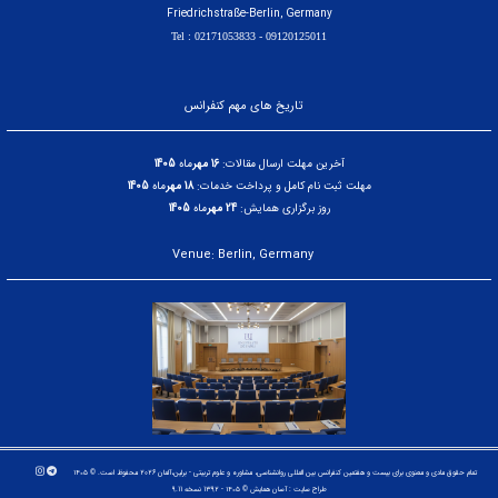
Friedrichstraße-Berlin, Germany
09120125011 - Tel : 02171053833
تاریخ های مهم کنفرانس
آخرین مهلت ارسال مقالات:
16 مهر
ماه
1405
مهلت ثبت نام کامل و پرداخت خدمات:
18 مهر
ماه
1405
روز برگزاری همایش:
24 مهر
ماه
1405
Venue: Berlin, Germany
تمام حقوق مادی و معنوی برای بیست و هفتمین کنفرانس بین المللی روانشناسی، مشاوره و علوم تربیتی - برلین،آلمان 2026 محفوظ است. © ۱۴۰۵
طراح سایت :
آسان همایش
© ۱۴۰۵ - 1392 نسخه 9.11