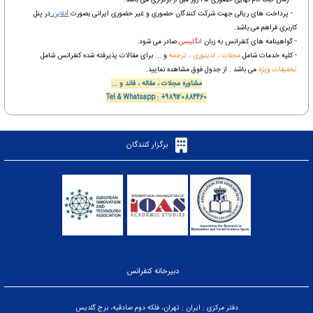
- پرداخت های ریالی جهت شرکت کنندگان حضوری و غیر حضوری ایرانی بصورت
آنلاین
در پنل
کاربری فراهم می باشد.
- گواهینامه های کنفرانس به زبان
انگلیسی
صادر می شود.
- کلیه خدمات شامل
مجلات ، ادیتوری ، ترجمه
و ... برای مقالات پذیرفته شده کنفرانس شامل
تخفیفات ویژه
می باشد . از جدول فوق مشاهده نمایید.
مشاوره مجلات ، مقاله ، فاند و ...
Tel & Whatsapp : +989120884460
برگزار کنندگان
دبیرخانه کنفرانس
دفتر مرکزی : ایران : تهران، فلکه دوم صادقیه، برج گلدیس