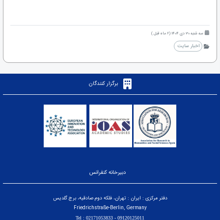
سه شنبه 30 دی 1404 (6 ماه قبل )
اخبار سایت
برگزار کنندگان
دبیرخانه کنفرانس
دفتر مرکزی : ایران : تهران، فلکه دوم صادقیه، برج گلدیس
Friedrichstraße-Berlin, Germany
09120125011 - Tel : 02171053833