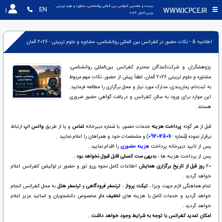
بیست و هفتمین کنفرانس بین المللی روانشناسی، مشاوره و علوم تربیتی - 
EN
برلین،آلمان 2026
اطلاعیه 5 - نکات حضور در کنفرانس بین المللی روانشناسی، مشاوره و علوم تربیتی - 2026 آلمان
پژوهشگران و شرکت‌کنندگان محترم کنفرانس بین‌المللی روانشناسی،
مشاوره و علوم تربیتی 2026 آلمان، لطفاً پیش از حضور، نکات مهم مربوط
به ثبت‌نام، زمان‌بندی، مدارک مورد نیاز و محل برگزاری را مطالعه فرمایید.
این موارد برای ورود به سالن کنفرانس و دریافت گواهی حضور ضروری
هستند.
قبل از هر گونه
پرداخت هزینه
خدمات حضور
، با شماره دبیرخانه
تماس
و یا از طریق
واتس اپ
ارتباط
برقرار نموده (شماره :
09120125011
) و مشخصات خود و همراهان را اعلام نمایید .
پس از تایید دبیرخانه پرداخت
هزینه حضوری
را اقدام نمایید .
پس از پرداخت هزینه ها ،
بدیهی ست کنسلی قابل قبول نخواهد بود .
20
روز قبل از تاریخ برگزاری همایش
اطلاعات کامل نحوه رزرو تور و حضور در لوکیشن کنفرانس اعلام
خواهد گردید .
تمام هماهنگی لازم جهت ویزا ،
تیکت پرواز
،
ترنسفر فرودگاهی
و
ترنسفر
هتل
به محل کنفرانس انجام
خواهد گردید و خدمات کامل با هزینه های
تخفیف دار
مخصوص دانشجویان و اساتید عزیز اعلام
خواهد گردید .
امکان تمدید کنفرانس با توجه به شرایط وجود خواهد داشت .