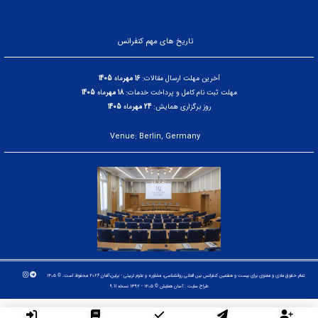
تاریخ های مهم کنفرانس
آخرین مهلت ارسال مقالات:
16 مهر
ماه
1405
مهلت ثبت نام کامل و پرداخت خدمات:
18 مهر
ماه
1405
روز برگزاری همایش:
24 مهر
ماه
1405
Venue: Berlin, Germany
تمام حقوق مادی و معنوی برای بیست و هفتمین کنفرانس بین المللی روانشناسی، مشاوره و علوم تربیتی - برلین،آلمان 2026 محفوظ است. © ۱۴۰۵
طراح سایت :
آسان همایش
© ۱۴۰۵ - 1392 نسخه 9.11